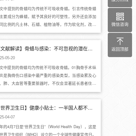
文中提到的骨蜡均为传统不可吸收骨蜡。引言传统骨蜡
主要成分为蜂蜡，赋予其良好的可塑性，另外还会添加
微信咨询
同比例的凡士林、石蜡、植物油等，作为软化剂，改善
蜡的黏附...
【文献解读】骨蜡与感染：不可忽视的潜在危险
返回顶部
25-05-20
文中提到的骨蜡均为传统不可吸收骨蜡。01胸骨手术纵
炎是胸骨伤口感染中最严重的感染类型，当感染累及心
、肺、大血管等重要脏器时，不仅会显著延长患者住院
间、增...
【世界卫生日】健康小贴士：一半国人都不够的骨骼营养（不是钙）！
25-04-07
年的4月7日是“世界卫生日”（World Health Day），这是
世界卫生组织（WHO）设立的一个全球性健康宣传日。