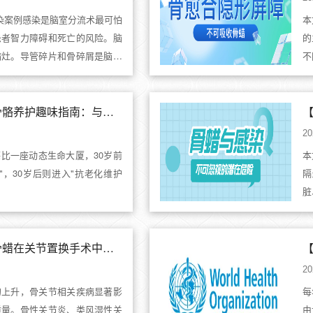
染案例感染是脑室分流术最可怕
本
患者智力障碍和死亡的风险。脑
的
病灶。导管碎片和骨碎屑是脑室
不
骨
【全民骨骼养护日】骨骼养护趣味指南：与你的206位"钢铁战友"对话
20
比一座动态生命大厦，30岁前
本
"，30岁后则进入"抗老化维护
隔
脏
时
【文献综读】可吸收骨蜡在关节置换手术中的应用优势
20
的上升，骨关节相关疾病显著影
每
质量。骨性关节炎、类风湿性关
由