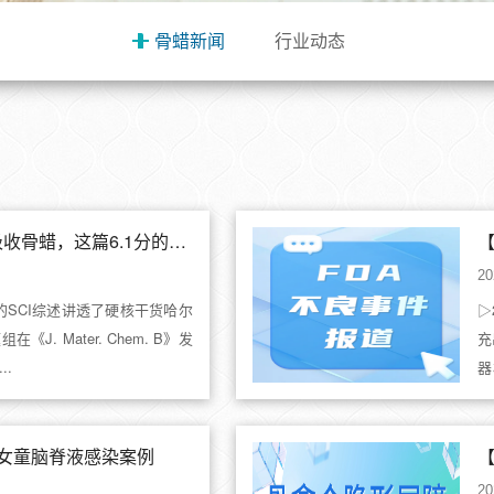
骨蜡新闻
行业动态
【硬核干货】关于可吸收骨蜡，这篇6.1分的SCI综述讲透了
【
20
的SCI综述讲透了硬核干货哈尔
▷
. Mater. Chem. B》发
充
..
器
型.
女童脑脊液感染案例
20