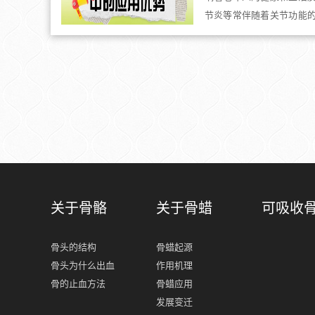
节炎等常伴随着关节功能
生活质量。...
关于骨骼
关于骨蜡
可吸收
骨头的结构
骨蜡起源
骨头为什么出血
作用机理
骨的止血方法
骨蜡应用
发展变迁