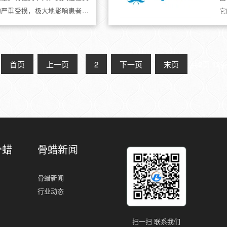
的严重受损，极大地影响患者的
它
社
生
到
首页
上一页
1
2
下一页
末页
共
2
页
12
骨蜡
骨蜡新闻
骨蜡新闻
行业动态
扫一扫 联系我们